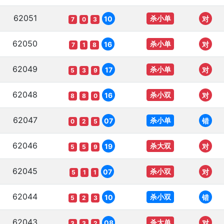
62051
杀小单
10
对
7
0
3
62050
杀小单
16
对
7
1
8
62049
杀小单
17
对
5
3
9
62048
杀小双
16
对
8
8
0
62047
杀小单
07
错
0
2
5
62046
杀大双
19
对
5
5
9
62045
杀小双
07
对
5
1
1
62044
杀小双
10
错
5
2
3
62043
杀大单
08
对
3
3
2