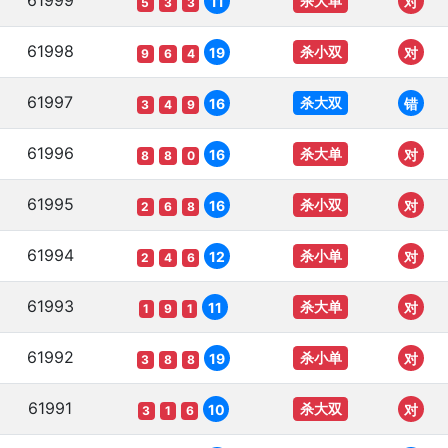
61999
杀大单
11
对
5
3
3
61998
杀小双
19
对
9
6
4
61997
杀大双
16
错
3
4
9
61996
杀大单
16
对
8
8
0
61995
杀小双
16
对
2
6
8
61994
杀小单
12
对
2
4
6
61993
杀大单
11
对
1
9
1
61992
杀小单
19
对
3
8
8
61991
杀大双
10
对
3
1
6