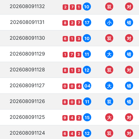
202608091132
10
双
对
2
7
1
202608091131
17
小
错
8
2
7
202608091130
10
双
对
6
1
3
202608091129
11
大
错
1
7
3
202608091128
12
双
对
8
1
3
202608091127
04
大
错
0
0
4
202608091126
11
双
错
8
0
3
202608091125
15
大
对
9
4
2
202608091124
12
双
对
6
4
2