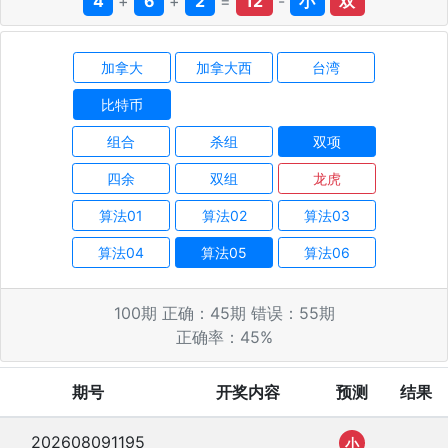
4
+
6
+
2
=
12
-
小
双
加拿大
加拿大西
台湾
比特币
组合
杀组
双项
四余
双组
龙虎
算法01
算法02
算法03
算法04
算法05
算法06
100
期 正确：
45
期 错误：
55
期
正确率：
45
%
期号
开奖内容
预测
结果
202608091195
小