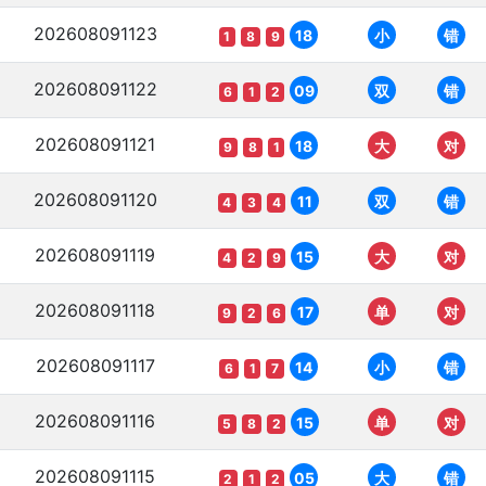
202608091123
18
小
错
1
8
9
202608091122
09
双
错
6
1
2
202608091121
18
大
对
9
8
1
202608091120
11
双
错
4
3
4
202608091119
15
大
对
4
2
9
202608091118
17
单
对
9
2
6
202608091117
14
小
错
6
1
7
202608091116
15
单
对
5
8
2
202608091115
05
大
错
2
1
2